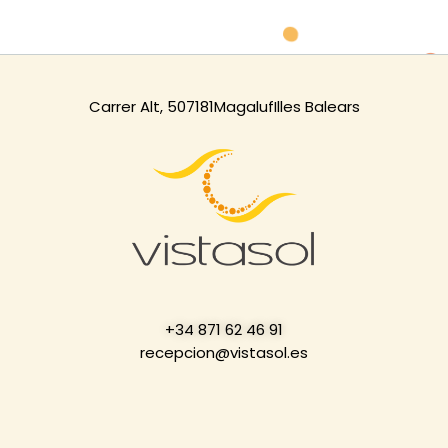
Carrer Alt, 5
07181
Magaluf
Illes Balears
+34 871 62 46 91
recepcion@vistasol.es