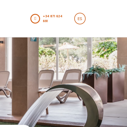
+34 871 624
ES
691