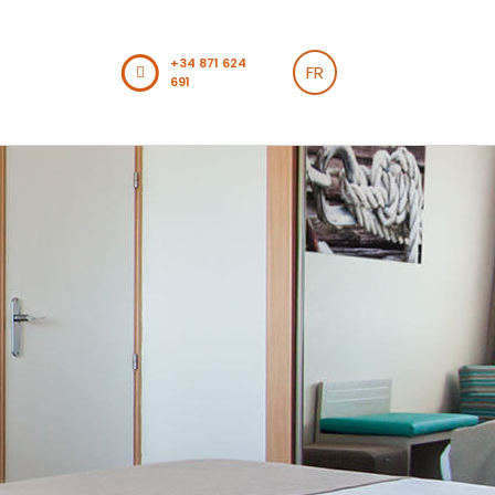
+34 871 624
FR
691