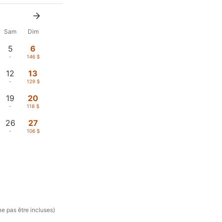
Sam
Dim
5
6
-
146 $
12
13
-
129 $
19
20
-
118 $
26
27
-
106 $
ne pas être incluses)