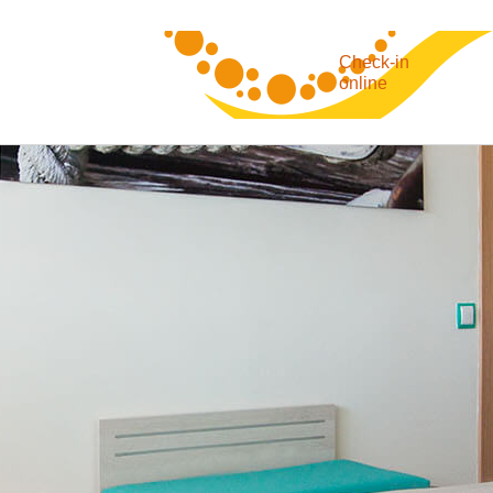
Check-in
online