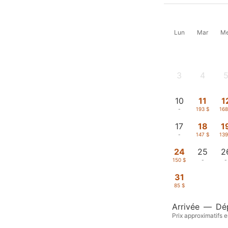
Lun
Mar
Me
3
4
-
-
-
10
11
1
-
193 $
168
17
18
1
-
147 $
139
24
25
2
150 $
-
-
31
85 $
Arrivée
—
Dé
Prix approximatifs e