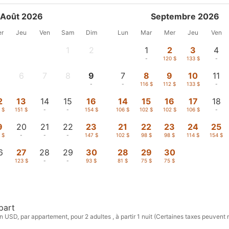
Août 2026
Septembre 2026
r
Jeu
Ven
Sam
Dim
Lun
Mar
Mer
Jeu
Ven
1
2
1
2
3
4
-
-
-
120 $
133 $
-
5
6
7
8
9
7
8
9
10
11
-
-
-
-
-
116 $
112 $
133 $
-
2
13
14
15
16
14
15
16
17
18
 $
151 $
-
-
154 $
106 $
102 $
102 $
106 $
-
9
20
21
22
23
21
22
23
24
25
 $
-
-
-
147 $
102 $
98 $
98 $
114 $
154 $
6
27
28
29
30
28
29
30
123 $
-
-
93 $
81 $
75 $
75 $
part
n USD, par appartement, pour 2 adultes , à partir 1 nuit (Certaines taxes peuvent 