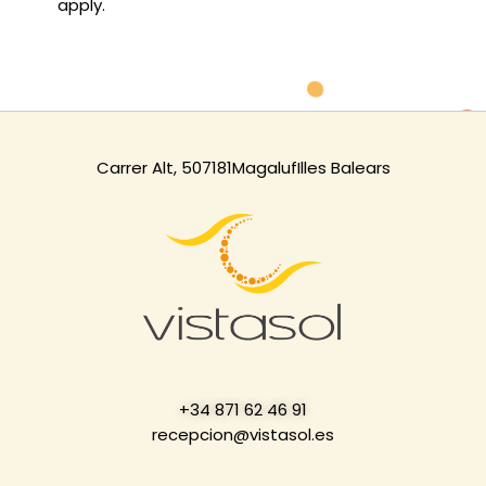
apply.
Carrer Alt, 5
07181
Magaluf
Illes Balears
+34 871 62 46 91
recepcion@vistasol.es