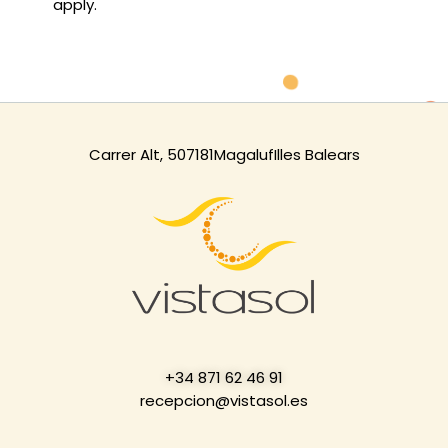
apply.
Carrer Alt, 5
07181
Magaluf
Illes Balears
+34 871 62 46 91
recepcion@vistasol.es